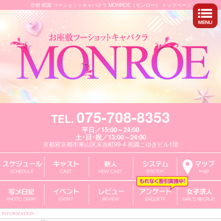
京都 祇園 ツーショットキャバクラ MONROE（モンロー） トップページ
075-708-8353
TEL.
平日／15:00～24:00
土･日･祝／13:00～24:00
京都府京都市東山区末吉町99-4 祇園こゆきビル1階